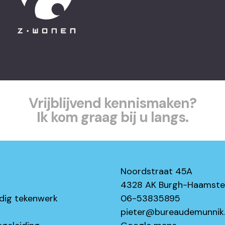
Vrijblijvend kennismaken?
Ik kom graag bij u langs.
Noordstraat 45A
4328 AK Burgh-Haamst
dig tekenwerk
06-53835895
pieter@bureaudemunnik.