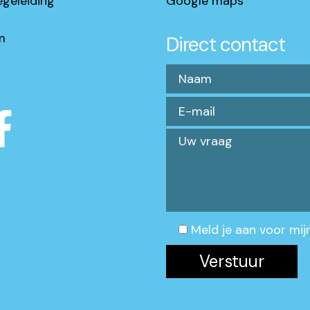
egeleiding
Google maps
m
Direct contact
Meld je aan voor mij