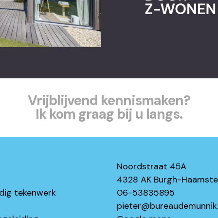
Vrijblijvend kennismaken?
Ik kom graag bij u langs.
Noordstraat 45A
4328 AK Burgh-Haamst
dig tekenwerk
06-53835895
pieter@bureaudemunnik.