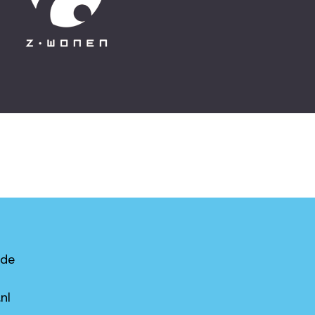
ede
nl