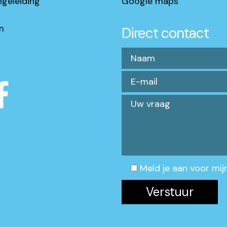
egeleiding
Google maps
m
Direct contact
Meld je aan voor mij